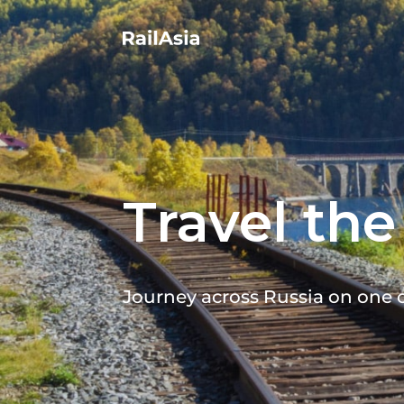
Travel the
Journey across Russia on one o