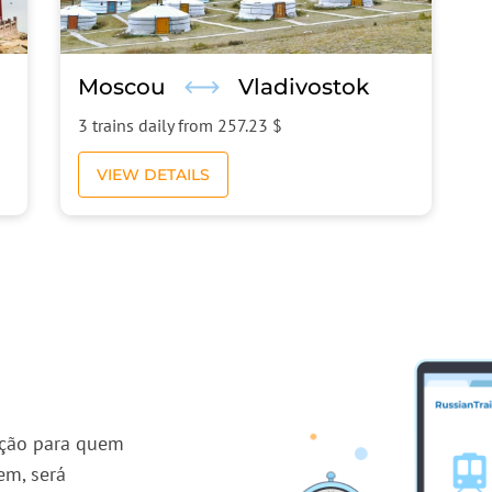
Moscou
Vladivostok
3 trains daily from
257.23 $
VIEW DETAILS
pção para quem
em, será