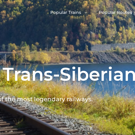
Popular Trains
Popular Routes
 Trans-Siberia
f the most legendary railways.