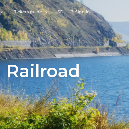
Tickets guide
USD
Sign in
n Railroad